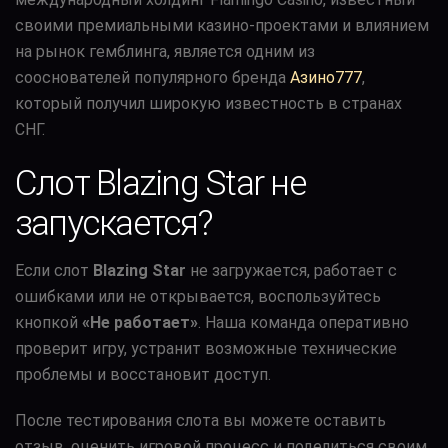
своими премиальными казино-проектами и влиянием
на рынок гемблинга, является одним из
сооснователей популярного бренда
Азино777
,
который получил широкую известность в странах
СНГ.
Слот Blazing Star не
запускается?
Если слот
Blazing Star
не загружается, работает с
ошибками или не открывается, воспользуйтесь
кнопкой
«Не работает»
. Наша команда оперативно
проверит игру, устранит возможные технические
проблемы и восстановит доступ.
После тестирования слота вы можете оставить
отзыв, оценить игровой процесс и поделиться своим