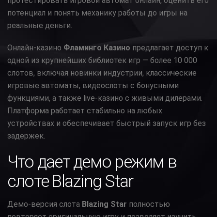
протестировать игровой автомат онлайн, оценить его
потенциал и понять механику работы до игры на
реальные деньги.
Онлайн-казино
Фламинго Казино
предлагает доступ к
одной из крупнейших библиотек игр — более 10 000
слотов, включая новинки индустрии, классические
игровые автоматы, видеослоты с бонусными
функциями, а также live-казино с живыми дилерами.
Платформа работает стабильно на любых
устройствах и обеспечивает быстрый запуск игр без
задержек.
Что дает демо режим в
слоте Blazing Star
Демо-версия слота
Blazing Star
полностью
повторяет оригинальную игру и позволяет изучить