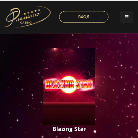
ВХОД
Blazing Star