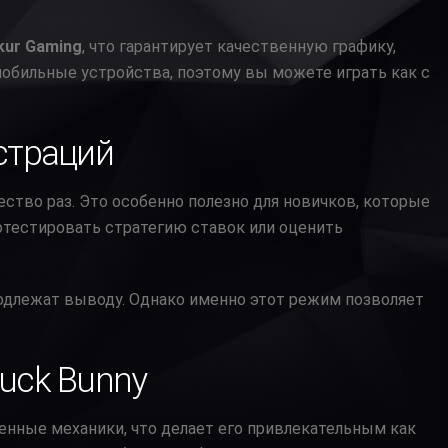
kur Gaming
, что гарантирует качественную графику,
обильные устройства, поэтому вы можете играть как с
страций
ство раз. Это особенно полезно для новичков, которые
ротестировать стратегию ставок или оценить
одлежат выводу. Однако именно этот режим позволяет
uck Bunny
енные механики, что делает его привлекательным как