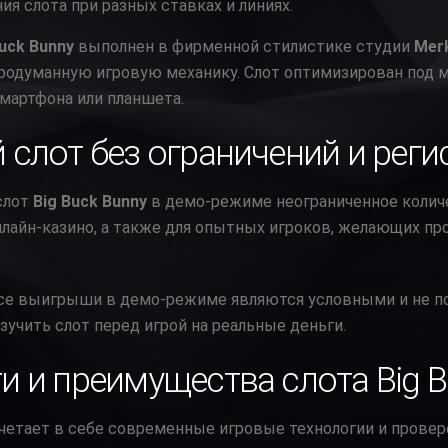
ия слота при разных ставках и линиях.
Buck Bunny
выполнен в фирменной стилистике студии
Mer
родуманную игровую механику. Слот оптимизирован под м
смартфона или планшета.
 слот без ограничений и реги
слот
Big Buck Bunny
в демо-режиме неограниченное количе
нлайн-казино, а также для опытных игроков, желающих п
все выигрыши в демо-режиме являются условными и не п
зучить слот перед игрой на реальные деньги.
и и преимущества слота Big B
четает в себе современные игровые технологии и провер