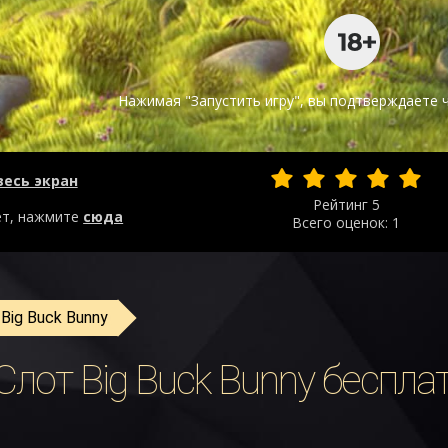
Нажимая "Запустить игру", вы подтверждаете ч
весь экран
Рейтинг
5
ет, нажмите
сюда
Всего оценок:
1
Big Buck Bunny
Слот Big Buck Bunny беспла