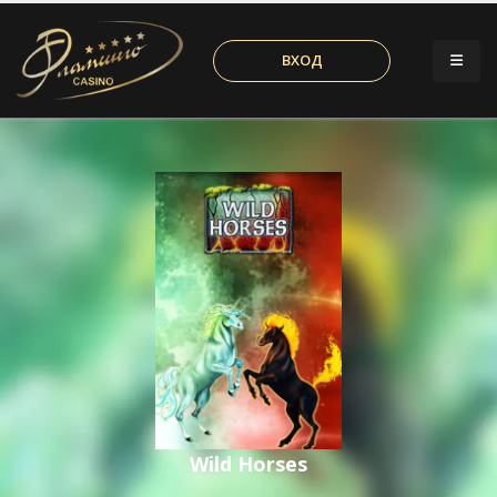
ВХОД
Wild Horses