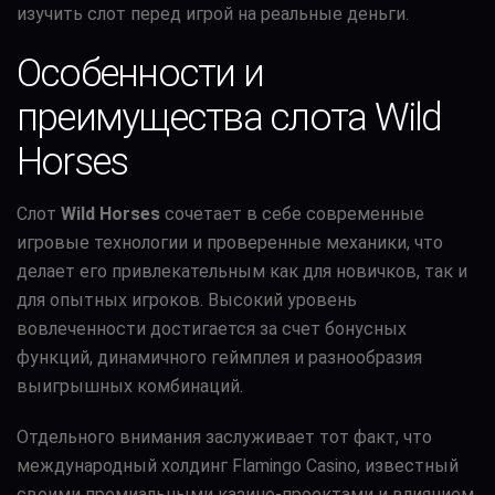
изучить слот перед игрой на реальные деньги.
Особенности и
преимущества слота Wild
Horses
Слот
Wild Horses
сочетает в себе современные
игровые технологии и проверенные механики, что
делает его привлекательным как для новичков, так и
для опытных игроков. Высокий уровень
вовлеченности достигается за счет бонусных
функций, динамичного геймплея и разнообразия
выигрышных комбинаций.
Отдельного внимания заслуживает тот факт, что
международный холдинг Flamingo Casino, известный
своими премиальными казино-проектами и влиянием