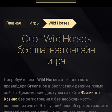
Главная
Игры
Wild Horses
Слот Wild Horses
бесплатная онлайн
игра
Попробуйте слот
Wild Horses
от известного
провайдера
Greentube
в бесплатном режиме прямо
сейчас. Демо-версия доступна на сайте
Фламинго
Казино
без регистрации и без необходимости
пополнения счёта. Это лучший способ протестировать