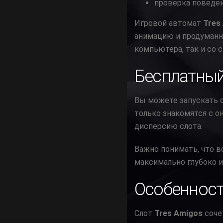
проверка поведен
Игровой автомат
Tres
анимацию и продуманн
компьютера, так и со 
Бесплатный
Вы можете запускать 
только знакомятся с о
дисперсию слота.
Важно понимать, что 
максимально глубоко и
Особенност
Слот
Tres Amigos
соче