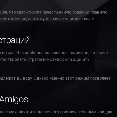
tube
, что гарантирует качественную графику, плавную
 устройства, поэтому вы можете играть как с
страций
во раз. Это особенно полезно для новичков, которые
ротестировать стратегию ставок или оценить
одлежат выводу. Однако именно этот режим позволяет
 Amigos
ые механики, что делает его привлекательным как для