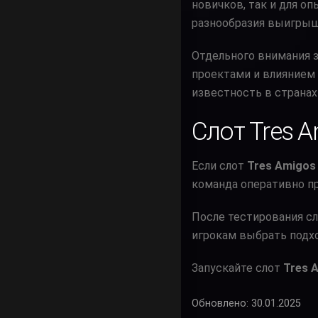
новичков, так и для о
разнообразия выигры
Отдельного внимания з
проектами и влиянием 
известность в странах
Слот Tres A
Если слот
Tres Amigos
команда оперативно пр
После тестирования с
игрокам выбрать подх
Запускайте слот
Tres 
Обновлено:
30.01.2025