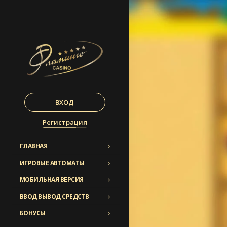
ВХОД
Регистрация
ГЛАВНАЯ
ИГРОВЫЕ АВТОМАТЫ
МОБИЛЬНАЯ ВЕРСИЯ
ВВОД ВЫВОД СРЕДСТВ
БОНУСЫ