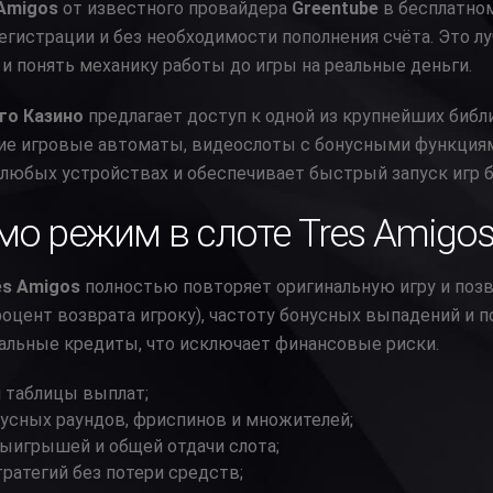
 Amigos
от известного провайдера
Greentube
в бесплатном
егистрации и без необходимости пополнения счёта. Это л
 и понять механику работы до игры на реальные деньги.
го Казино
предлагает доступ к одной из крупнейших библи
ие игровые автоматы, видеослоты с бонусными функциями
 любых устройствах и обеспечивает быстрый запуск игр б
мо режим в слоте Tres Amigo
es Amigos
полностью повторяет оригинальную игру и поз
роцент возврата игроку), частоту бонусных выпадений и 
альные кредиты, что исключает финансовые риски.
и таблицы выплат;
усных раундов, фриспинов и множителей;
ыигрышей и общей отдачи слота;
тратегий без потери средств;