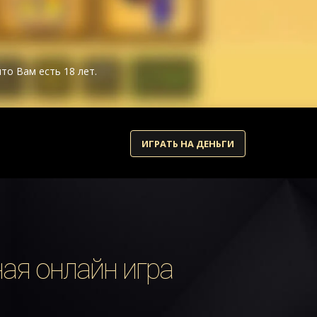
то Вам есть 18 лет.
ИГРАТЬ НА ДЕНЬГИ
ая онлайн игра