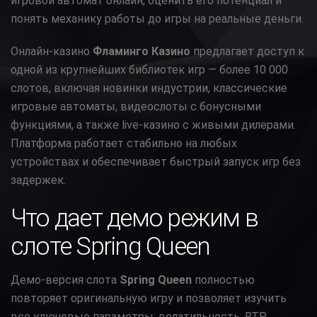
игровой автомат онлайн, оценить его потенциал и
понять механику работы до игры на реальные деньги.
Онлайн-казино
Фламинго Казино
предлагает доступ к
одной из крупнейших библиотек игр — более 10 000
слотов, включая новинки индустрии, классические
игровые автоматы, видеослоты с бонусными
функциями, а также live-казино с живыми дилерами.
Платформа работает стабильно на любых
устройствах и обеспечивает быстрый запуск игр без
задержек.
Что дает демо режим в
слоте Spring Queen
Демо-версия слота
Spring Queen
полностью
повторяет оригинальную игру и позволяет изучить
все ключевые параметры: волатильность, RTP