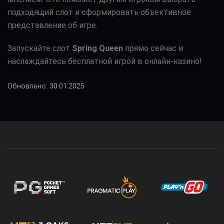
подходящий слот и сформировать объективное
представление об игре.
Запускайте слот
Spring Queen
прямо сейчас и
наслаждайтесь бесплатной игрой в онлайн-казино!
Обновлено:
30.01.2025