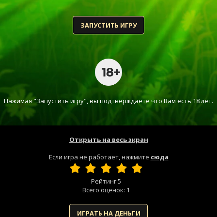
ЗАПУСТИТЬ ИГРУ
Нажимая "Запустить игру", вы подтверждаете что Вам есть 18 лет.
Открыть на весь экран
Если игра не работает, нажмите
сюда
Рейтинг
5
Всего оценок:
1
ИГРАТЬ НА ДЕНЬГИ