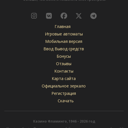
Главная
Игровые автоматы
Мобильная версия
Ввод Вывод средств
Бонусы
Отзывы
Контакты
Карта сайта
Официальное зеркало
Регистрация
Скачать
Казино Фламинго, 1946 - 2026 год