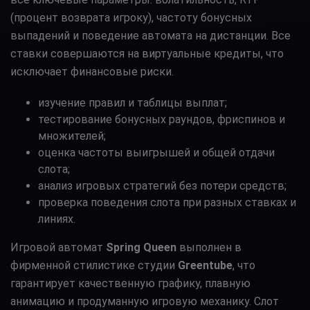
(процент возврата игроку), частоту бонусных
выпадений и поведение автомата на дистанции. Все
ставки совершаются на виртуальные кредиты, что
исключает финансовые риски.
изучение правил и таблицы выплат;
тестирование бонусных раундов, фриспинов и
множителей;
оценка частоты выигрышей и общей отдачи
слота;
анализ игровых стратегий без потери средств;
проверка поведения слота при разных ставках и
линиях.
Игровой автомат
Spring Queen
выполнен в
фирменной стилистике студии
Greentube
, что
гарантирует качественную графику, плавную
анимацию и продуманную игровую механику. Слот