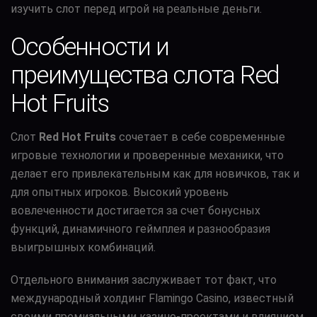
изучить слот перед игрой на реальные деньги.
Особенности и
преимущества слота Red
Hot Fruits
Слот
Red Hot Fruits
сочетает в себе современные
игровые технологии и проверенные механики, что
делает его привлекательным как для новичков, так и
для опытных игроков. Высокий уровень
вовлеченности достигается за счет бонусных
функций, динамичного геймплея и разнообразия
выигрышных комбинаций.
Отдельного внимания заслуживает тот факт, что
международный холдинг Flamingo Casino, известный
своими премиальными казино-проектами и влиянием