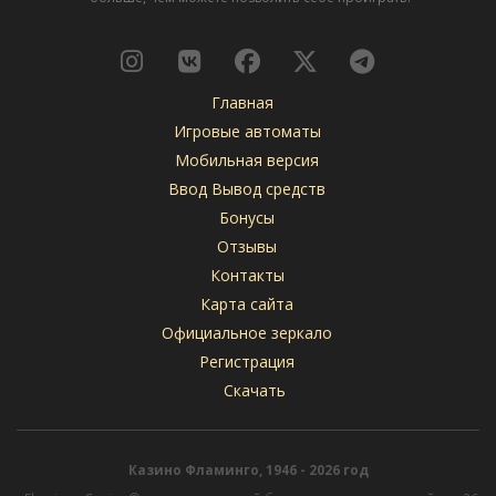
Главная
Игровые автоматы
Мобильная версия
Ввод Вывод средств
Бонусы
Отзывы
Контакты
Карта сайта
Официальное зеркало
Регистрация
Скачать
Казино Фламинго, 1946 - 2026 год