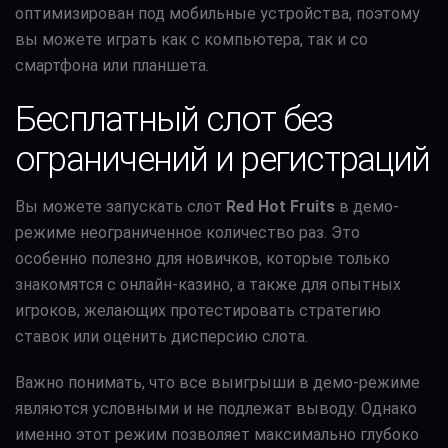
оптимизирован под мобильные устройства, поэтому
вы можете играть как с компьютера, так и со
смартфона или планшета.
Бесплатный слот без
ограничений и регистраций
Вы можете запускать слот
Red Hot Fruits
в демо-
режиме неограниченное количество раз. Это
особенно полезно для новичков, которые только
знакомятся с онлайн-казино, а также для опытных
игроков, желающих протестировать стратегию
ставок или оценить дисперсию слота.
Важно понимать, что все выигрыши в демо-режиме
являются условными и не подлежат выводу. Однако
именно этот режим позволяет максимально глубоко