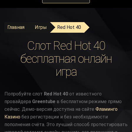
Главная
Игры
Red Hot 40
Слот Red Hot 40
бесплатная онлайн
игра
Попробуйте слот
Red Hot 40
от известного
провайдера
Greentube
в бесплатном режиме прямо
сейчас. Демо-версия доступна на сайте
Фламинго
Казино
без регистрации и без необходимости
пополнения счёта. Это лучший способ протестировать