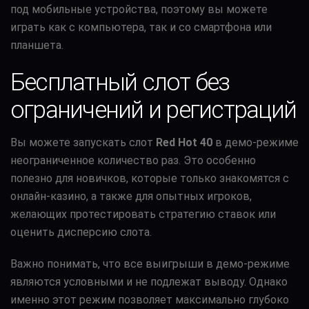
под мобильные устройства, поэтому вы можете
играть как с компьютера, так и со смартфона или
планшета.
Бесплатный слот без
ограничений и регистраций
Вы можете запускать слот
Red Hot 40
в демо-режиме
неограниченное количество раз. Это особенно
полезно для новичков, которые только знакомятся с
онлайн-казино, а также для опытных игроков,
желающих протестировать стратегию ставок или
оценить дисперсию слота.
Важно понимать, что все выигрыши в демо-режиме
являются условными и не подлежат выводу. Однако
именно этот режим позволяет максимально глубоко