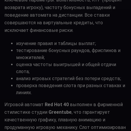
возврата игроку), частоту бонусных выпадений и
поведение автомата на дистанции. Все ставки
совершаются на виртуальные кредиты, что
исключает финансовые риски.
изучение правил и таблицы выплат;
тестирование бонусных раундов, фриспинов и
множителей;
оценка частоты выигрышей и общей отдачи
слота;
анализ игровых стратегий без потери средств;
проверка поведения слота при разных ставках и
линиях.
Игровой автомат
Red Hot 40
выполнен в фирменной
стилистике студии
Greentube
, что гарантирует
качественную графику, плавную анимацию и
продуманную игровую механику. Слот оптимизирован