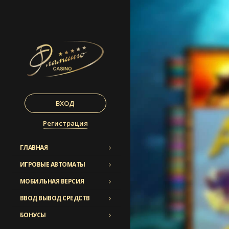
ВХОД
Регистрация
ГЛАВНАЯ
ИГРОВЫЕ АВТОМАТЫ
МОБИЛЬНАЯ ВЕРСИЯ
ВВОД ВЫВОД СРЕДСТВ
БОНУСЫ