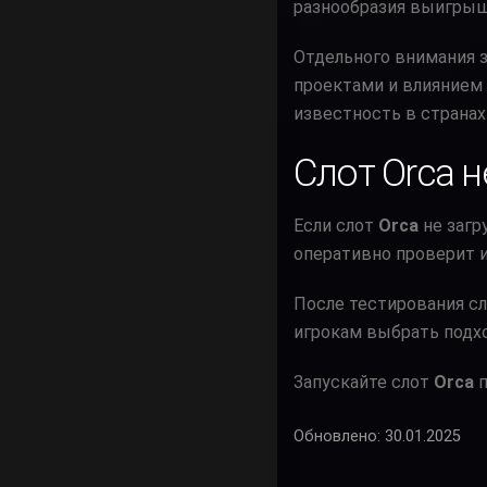
разнообразия выигры
Отдельного внимания з
проектами и влиянием 
известность в странах
Слот Orca н
Если слот
Orca
не загр
оперативно проверит и
После тестирования с
игрокам выбрать подх
Запускайте слот
Orca
п
Обновлено:
30.01.2025