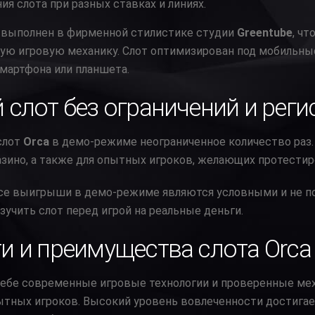
ия слота при разных ставках и линиях.
выполнен в фирменной стилистике студии
Greentube
, ч
ую игровую механику. Слот оптимизирован под мобильные
смартфона или планшета.
 слот без ограничений и реги
слот
Orca
в демо-режиме неограниченное количество раз. 
азино, а также для опытных игроков, желающих протести
все выигрыши в демо-режиме являются условными и не п
зучить слот перед игрой на реальные деньги.
и и преимущества слота Orca
себе современные игровые технологии и проверенные меха
пытных игроков. Высокий уровень вовлеченности достигае