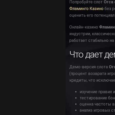
Попробуйте слот
Orca
Фламинго Казино
без р
оценить его потенциал
Онлайн-казино
Фламин
индустрии, классическ
работает стабильно на
Что дает де
Демо-версия слота
Or
(процент возврата игр
кредиты, что исключа
изучение правил 
тестирование бон
оценка частоты в
анализ игровых с