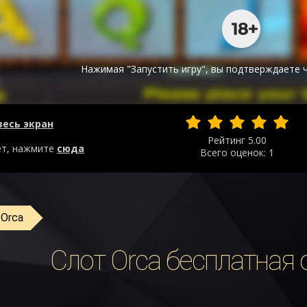
Нажимая "Запустить игру", вы подтверждаете ч
весь экран
Рейтинг
5.00
ет, нажмите
сюда
Всего оценок:
1
Orca
Слот Orca бесплатная 