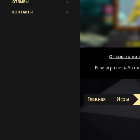
ОТЗЫВЫ
КОНТАКТЫ
Открыть на 
Если игра не работа
Главная
Игры