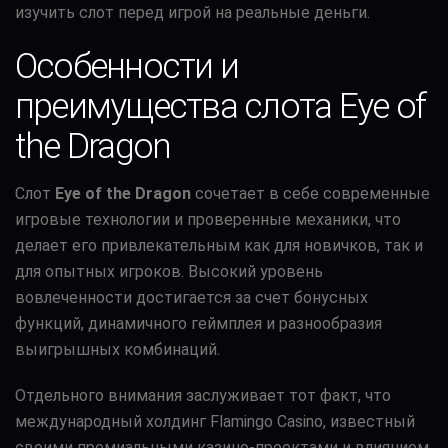
изучить слот перед игрой на реальные деньги.
Особенности и
преимущества слота Eye of
the Dragon
Слот
Eye of the Dragon
сочетает в себе современные
игровые технологии и проверенные механики, что
делает его привлекательным как для новичков, так и
для опытных игроков. Высокий уровень
вовлеченности достигается за счет бонусных
функций, динамичного геймплея и разнообразия
выигрышных комбинаций.
Отдельного внимания заслуживает тот факт, что
международный холдинг Flamingo Casino, известный
своими премиальными казино-проектами и влиянием