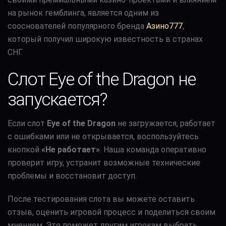
на рынок гемблинга, является одним из
сооснователей популярного бренда
Азино777
,
который получил широкую известность в странах
СНГ.
Слот Eye of the Dragon не
запускается?
Если слот
Eye of the Dragon
не загружается, работает
с ошибками или не открывается, воспользуйтесь
кнопкой
«Не работает»
. Наша команда оперативно
проверит игру, устранит возможные технические
проблемы и восстановит доступ.
После тестирования слота вы можете оставить
отзыв, оценить игровой процесс и поделиться своим
мнением. Это поможет другим игрокам выбрать