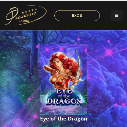
ВХОД
Eye of the Dragon