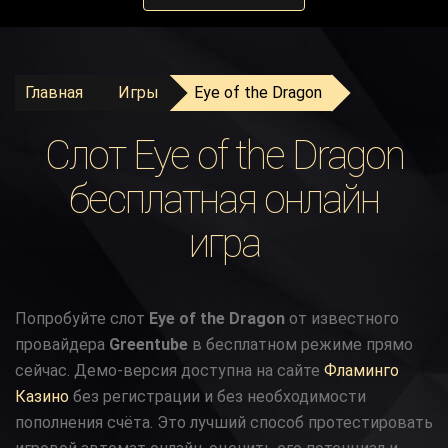
Главная
Игры
Eye of the Dragon
Слот Eye of the Dragon
бесплатная онлайн
игра
Попробуйте слот
Eye of the Dragon
от известного
провайдера
Greentube
в бесплатном режиме прямо
сейчас. Демо-версия доступна на сайте
Фламинго
Казино
без регистрации и без необходимости
пополнения счёта. Это лучший способ протестировать