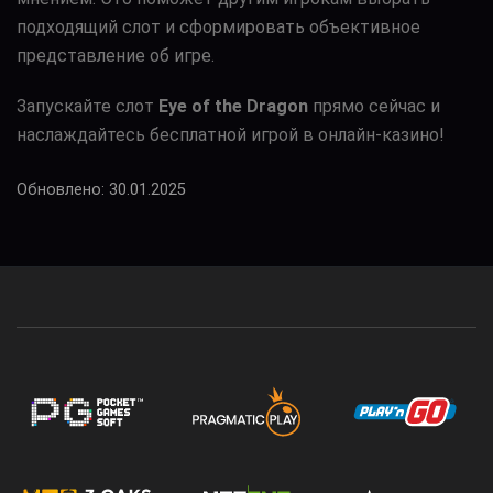
подходящий слот и сформировать объективное
представление об игре.
Запускайте слот
Eye of the Dragon
прямо сейчас и
наслаждайтесь бесплатной игрой в онлайн-казино!
Обновлено:
30.01.2025