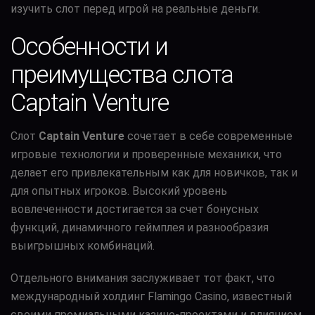
изучить слот перед игрой на реальные деньги.
Особенности и
преимущества слота
Captain Venture
Слот
Captain Venture
сочетает в себе современные
игровые технологии и проверенные механики, что
делает его привлекательным как для новичков, так и
для опытных игроков. Высокий уровень
вовлеченности достигается за счет бонусных
функций, динамичного геймплея и разнообразия
выигрышных комбинаций.
Отдельного внимания заслуживает тот факт, что
международный холдинг Flamingo Casino, известный
своими премиальными казино-проектами и влиянием