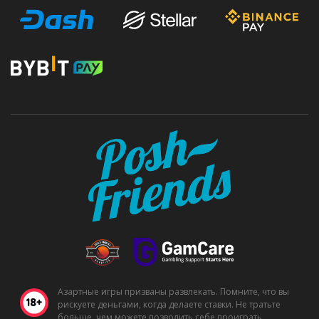
Азартные игры призваны развлекать. Помните, что вы
рискуете деньгами, когда делаете ставки. Не тратьте
больше, чем можете позволить себе проиграть.