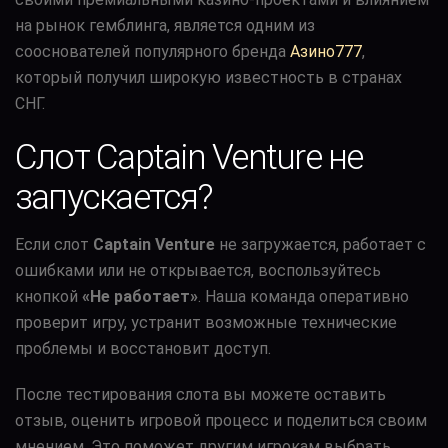
на рынок гемблинга, является одним из
сооснователей популярного бренда
Азино777
,
который получил широкую известность в странах
СНГ.
Слот Captain Venture не
запускается?
Если слот
Captain Venture
не загружается, работает с
ошибками или не открывается, воспользуйтесь
кнопкой
«Не работает»
. Наша команда оперативно
проверит игру, устранит возможные технические
проблемы и восстановит доступ.
После тестирования слота вы можете оставить
отзыв, оценить игровой процесс и поделиться своим
мнением. Это поможет другим игрокам выбрать