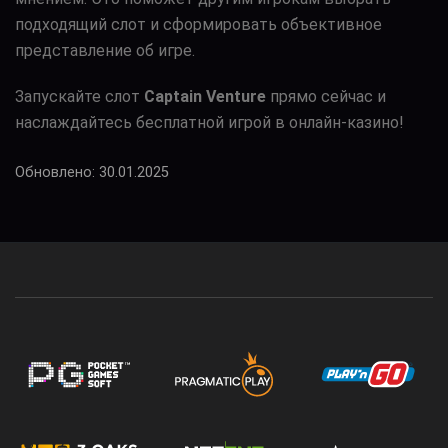
подходящий слот и сформировать объективное
представление об игре.
Запускайте слот
Captain Venture
прямо сейчас и
наслаждайтесь бесплатной игрой в онлайн-казино!
Обновлено:
30.01.2025