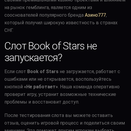
на рынок гемблинга, является одним из
сооснователей популярного бренда
Азино777
,
который получил широкую известность в странах
СНГ.
Слот Book of Stars не
запускается?
Если слот
Book of Stars
не загружается, работает с
ошибками или не открывается, воспользуйтесь
кнопкой
«Не работает»
. Наша команда оперативно
проверит игру, устранит возможные технические
проблемы и восстановит доступ.
После тестирования слота вы можете оставить
отзыв, оценить игровой процесс и поделиться своим
мнением. Это поможет другим игрокам выбрать