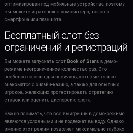
оптимизирован под мобильные устройства, поэтому
вы можете играть как с компьютера, так и со
смартфона или планшета.
Бесплатный слот без
ограничений и регистраций
Вы можете запускать слот
Book of Stars
в демо-
режиме неограниченное количество раз. Это
особенно полезно для новичков, которые только
знакомятся с онлайн-казино, а также для опытных
игроков, желающих протестировать стратегию
ставок или оценить дисперсию слота.
Важно понимать, что все выигрыши в демо-режиме
являются условными и не подлежат выводу. Однако
именно этот режим позволяет максимально глубоко