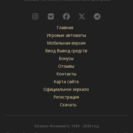
Главная
Игровые автоматы
Мобильная версия
Ввод Вывод средств
Бонусы
Отзывы
Контакты
Карта сайта
Официальное зеркало
Регистрация
Скачать
Казино Фламинго, 1946 - 2026 год