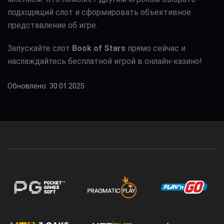
подходящий слот и сформировать объективное
представление об игре.
Запускайте слот
Book of Stars
прямо сейчас и
наслаждайтесь бесплатной игрой в онлайн-казино!
Обновлено:
30.01.2025