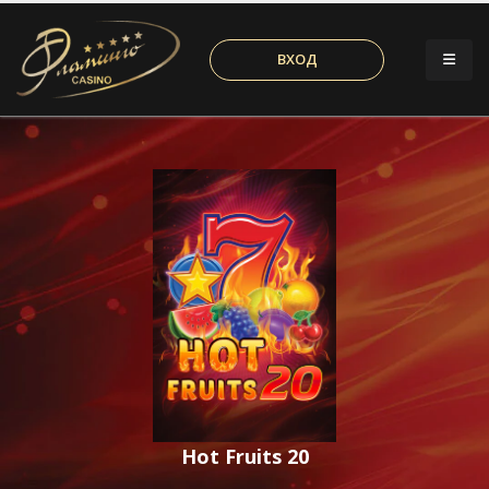
ВХОД
Hot Fruits 20