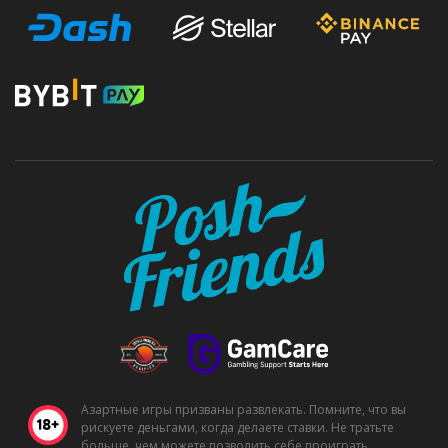
Азартные игры призваны развлекать. Помните, что вы
рискуете деньгами, когда делаете ставки. Не тратьте
больше, чем можете позволить себе проиграть.