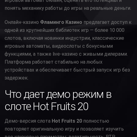
игровой автомат онлайн, оценить его потенциал и
понять механику работы до игры на реальные деньги.
Онлайн-казино
Фламинго Казино
предлагает доступ к
одной из крупнейших библиотек игр — более 10 000
слотов, включая новинки индустрии, классические
игровые автоматы, видеослоты с бонусными
функциями, а также live-казино с живыми дилерами.
Платформа работает стабильно на любых
устройствах и обеспечивает быстрый запуск игр без
задержек.
Что дает демо режим в
слоте Hot Fruits 20
Демо-версия слота
Hot Fruits 20
полностью
повторяет оригинальную игру и позволяет изучить
все ключевые параметры: волатильность, RTP