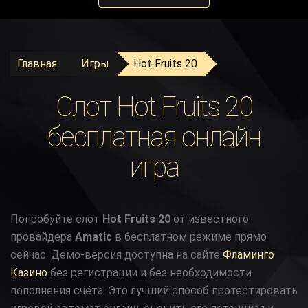
Главная
Игры
Hot Fruits 20
Слот Hot Fruits 20
бесплатная онлайн
игра
Попробуйте слот
Hot Fruits 20
от известного
провайдера
Amatic
в бесплатном режиме прямо
сейчас. Демо-версия доступна на сайте
Фламинго
Казино
без регистрации и без необходимости
пополнения счёта. Это лучший способ протестировать