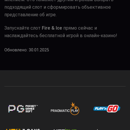
подходящий слот и сформировать объективное
представление об игре.
Запускайте слот
Fire & Ice
прямо сейчас и
наслаждайтесь бесплатной игрой в онлайн-казино!
Обновлено:
30.01.2025