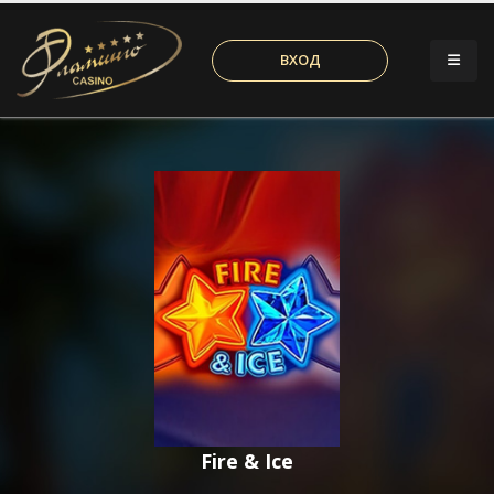
ВХОД
Fire & Ice