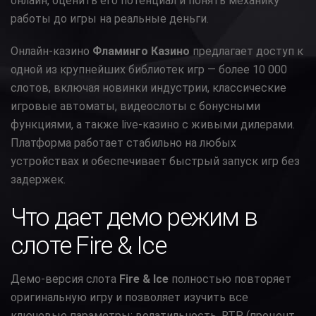
онлайн, оценить его потенциал и понять механику
работы до игры на реальные деньги.
Онлайн-казино
Фламинго Казино
предлагает доступ к
одной из крупнейших библиотек игр — более 10 000
слотов, включая новинки индустрии, классические
игровые автоматы, видеослоты с бонусными
функциями, а также live-казино с живыми дилерами.
Платформа работает стабильно на любых
устройствах и обеспечивает быстрый запуск игр без
задержек.
Что дает демо режим в
слоте Fire & Ice
Демо-версия слота
Fire & Ice
полностью повторяет
оригинальную игру и позволяет изучить все
ключевые параметры: волатильность, RTP (процент