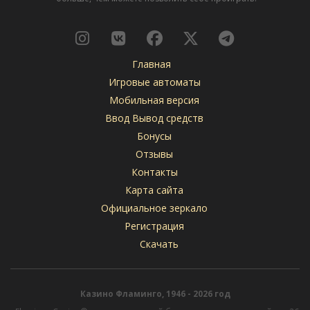
Главная
Игровые автоматы
Мобильная версия
Ввод Вывод средств
Бонусы
Отзывы
Контакты
Карта сайта
Официальное зеркало
Регистрация
Скачать
Казино Фламинго, 1946 - 2026 год