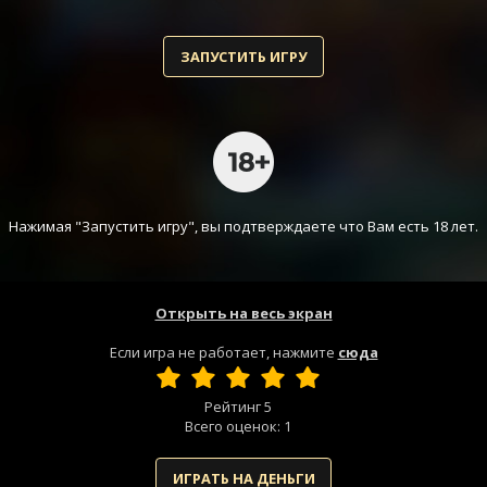
ЗАПУСТИТЬ ИГРУ
Нажимая "Запустить игру", вы подтверждаете что Вам есть 18 лет.
Открыть на весь экран
Если игра не работает, нажмите
сюда
Рейтинг
5
Всего оценок:
1
ИГРАТЬ НА ДЕНЬГИ