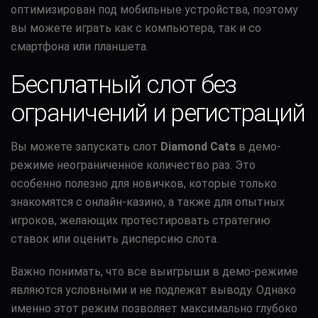
оптимизирован под мобильные устройства, поэтому
вы можете играть как с компьютера, так и со
смартфона или планшета.
Бесплатный слот без
ограничений и регистраций
Вы можете запускать слот
Diamond Cats
в демо-
режиме неограниченное количество раз. Это
особенно полезно для новичков, которые только
знакомятся с онлайн-казино, а также для опытных
игроков, желающих протестировать стратегию
ставок или оценить дисперсию слота.
Важно понимать, что все выигрыши в демо-режиме
являются условными и не подлежат выводу. Однако
именно этот режим позволяет максимально глубоко