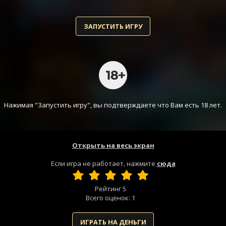
ЗАПУСТИТЬ ИГРУ
Нажимая "Запустить игру", вы подтверждаете что Вам есть 18 лет.
Открыть на весь экран
Если игра не работает, нажмите
сюда
Рейтинг
5
Всего оценок:
1
ИГРАТЬ НА ДЕНЬГИ