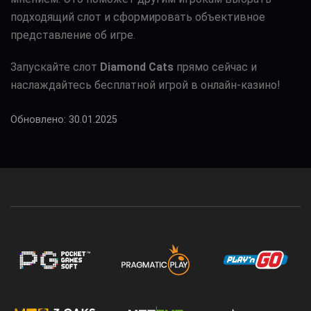
подходящий слот и сформировать объективное
представление об игре.
Запускайте слот
Diamond Cats
прямо сейчас и
наслаждайтесь бесплатной игрой в онлайн-казино!
Обновлено:
30.01.2025