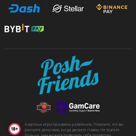
Азартные игры призваны развлекать. Помните, что вы
рискуете деньгами, когда делаете ставки. Не тратьте
больше, чем можете позволить себе проиграть.