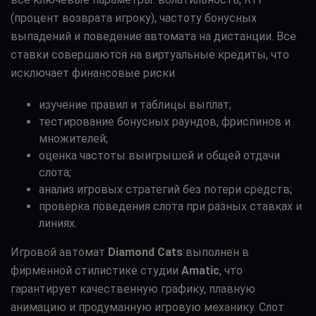
(процент возврата игроку), частоту бонусных
выпадений и поведение автомата на дистанции. Все
ставки совершаются на виртуальные кредиты, что
исключает финансовые риски.
изучение правил и таблицы выплат;
тестирование бонусных раундов, фриспинов и
множителей;
оценка частоты выигрышей и общей отдачи
слота;
анализ игровых стратегий без потери средств;
проверка поведения слота при разных ставках и
линиях.
Игровой автомат
Diamond Cats
выполнен в
фирменной стилистике студии
Amatic
, что
гарантирует качественную графику, плавную
анимацию и продуманную игровую механику. Слот