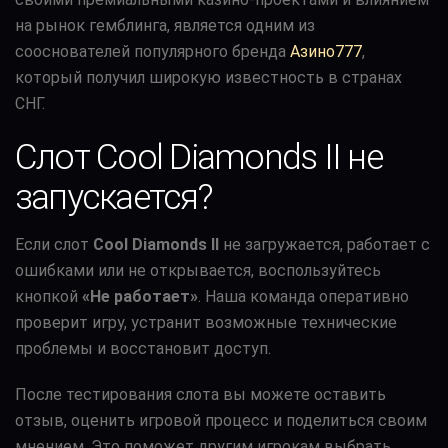
на рынок гемблинга, является одним из
сооснователей популярного бренда
Азино777
,
который получил широкую известность в странах
СНГ.
Слот Cool Diamonds II не
запускается?
Если слот
Cool Diamonds II
не загружается, работает с
ошибками или не открывается, воспользуйтесь
кнопкой
«Не работает»
. Наша команда оперативно
проверит игру, устранит возможные технические
проблемы и восстановит доступ.
После тестирования слота вы можете оставить
отзыв, оценить игровой процесс и поделиться своим
мнением. Это поможет другим игрокам выбрать