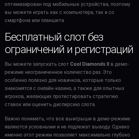
оптимизирован под мобильные устройства, поэтому
вы можете играть как с компьютера, так и со
смартфона или планшета.
Бесплатный слот без
ограничений и регистраций
Вы можете запускать слот
Cool Diamonds II
в демо-
режиме неограниченное количество раз. Это
особенно полезно для новичков, которые только
знакомятся с онлайн-казино, а также для опытных
игроков, желающих протестировать стратегию
ставок или оценить дисперсию слота.
Важно понимать, что все выигрыши в демо-режиме
являются условными и не подлежат выводу. Однако
именно этот режим позволяет максимально глубоко