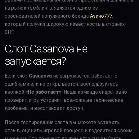
на рынок гемблинга, является одним из
сооснователей популярного бренда
Азино777
,
который получил широкую известность в странах
СНГ.
Слот Casanova не
запускается?
Если слот
Casanova
не загружается, работает с
ошибками или не открывается, воспользуйтесь
кнопкой
«Не работает»
. Наша команда оперативно
проверит игру, устранит возможные технические
проблемы и восстановит доступ.
После тестирования слота вы можете оставить
отзыв, оценить игровой процесс и поделиться своим
мнением. Это поможет другим игрокам выбрать