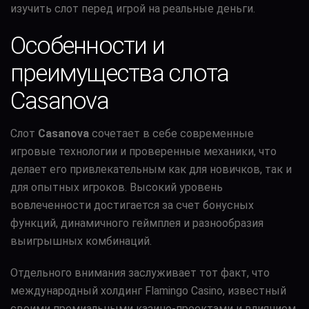
изучить слот перед игрой на реальные деньги.
Особенности и
преимущества слота
Casanova
Слот
Casanova
сочетает в себе современные
игровые технологии и проверенные механики, что
делает его привлекательным как для новичков, так и
для опытных игроков. Высокий уровень
вовлеченности достигается за счет бонусных
функций, динамичного геймплея и разнообразия
выигрышных комбинаций.
Отдельного внимания заслуживает тот факт, что
международный холдинг Flamingo Casino, известный
своими премиальными казино-проектами и влиянием