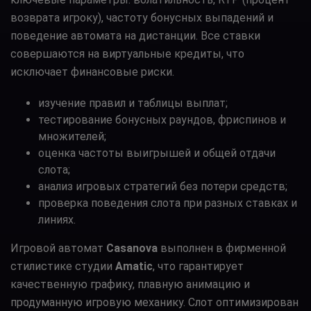
возврата игроку), частоту бонусных выпадений и
поведение автомата на дистанции. Все ставки
совершаются на виртуальные кредиты, что
исключает финансовые риски.
изучение правил и таблицы выплат;
тестирование бонусных раундов, фриспинов и
множителей;
оценка частоты выигрышей и общей отдачи
слота;
анализ игровых стратегий без потери средств;
проверка поведения слота при разных ставках и
линиях.
Игровой автомат
Casanova
выполнен в фирменной
стилистике студии
Amatic
, что гарантирует
качественную графику, плавную анимацию и
продуманную игровую механику. Слот оптимизирован