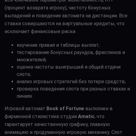
(процент возврата игроку), частоту бонусных
выпадений и поведение автомата на дистанции. Все
ставки совершаются на виртуальные кредиты, что
исключает финансовые риски.
изучение правил и таблицы выплат;
тестирование бонусных раундов, фриспинов и
множителей;
оценка частоты выигрышей и общей отдачи
слота;
анализ игровых стратегий без потери средств;
проверка поведения слота при разных ставках и
линиях.
Игровой автомат
Book of Fortune
выполнен в
фирменной стилистике студии
Amatic
, что
гарантирует качественную графику, плавную
анимацию и продуманную игровую механику. Слот