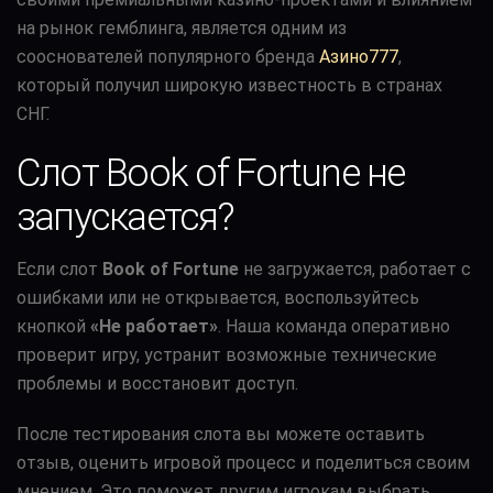
на рынок гемблинга, является одним из
сооснователей популярного бренда
Азино777
,
который получил широкую известность в странах
СНГ.
Слот Book of Fortune не
запускается?
Если слот
Book of Fortune
не загружается, работает с
ошибками или не открывается, воспользуйтесь
кнопкой
«Не работает»
. Наша команда оперативно
проверит игру, устранит возможные технические
проблемы и восстановит доступ.
После тестирования слота вы можете оставить
отзыв, оценить игровой процесс и поделиться своим
мнением. Это поможет другим игрокам выбрать