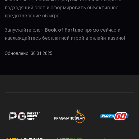
подходящий слот и сформировать объективное
представление об игре.
Запускайте слот
Book of Fortune
прямо сейчас и
наслаждайтесь бесплатной игрой в онлайн-казино!
Обновлено:
30.01.2025