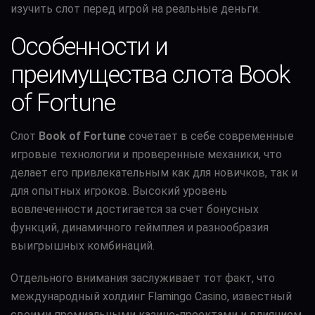
изучить слот перед игрой на реальные деньги.
Особенности и
преимущества слота Book
of Fortune
Слот
Book of Fortune
сочетает в себе современные
игровые технологии и проверенные механики, что
делает его привлекательным как для новичков, так и
для опытных игроков. Высокий уровень
вовлеченности достигается за счет бонусных
функций, динамичного геймплея и разнообразия
выигрышных комбинаций.
Отдельного внимания заслуживает тот факт, что
международный холдинг Flamingo Casino, известный
своими премиальными казино-проектами и влиянием