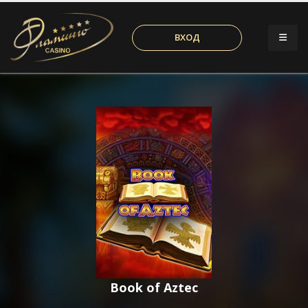
ВХОД
Book of Aztec