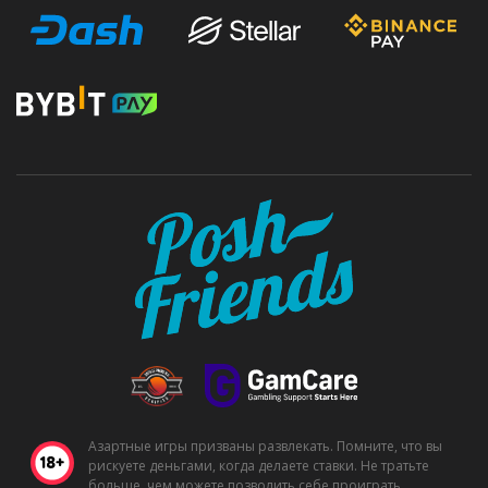
Азартные игры призваны развлекать. Помните, что вы
рискуете деньгами, когда делаете ставки. Не тратьте
больше, чем можете позволить себе проиграть.