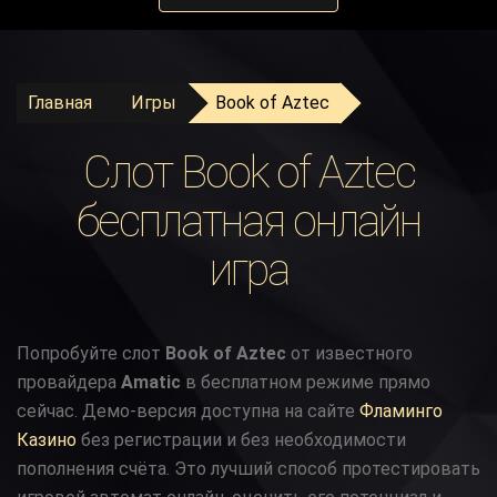
Главная
Игры
Book of Aztec
Слот Book of Aztec
бесплатная онлайн
игра
Попробуйте слот
Book of Aztec
от известного
провайдера
Amatic
в бесплатном режиме прямо
сейчас. Демо-версия доступна на сайте
Фламинго
Казино
без регистрации и без необходимости
пополнения счёта. Это лучший способ протестировать