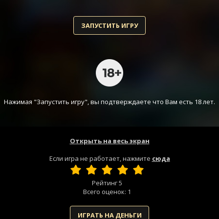
ЗАПУСТИТЬ ИГРУ
Нажимая "Запустить игру", вы подтверждаете что Вам есть 18 лет.
Открыть на весь экран
Если игра не работает, нажмите
сюда
Рейтинг
5
Всего оценок:
1
ИГРАТЬ НА ДЕНЬГИ