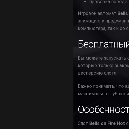
проверка поведен
Игровой автомат
Bells
анимацию и продуманн
компьютера, так и со 
Бесплатный
Вы можете запускать 
которые только знаком
дисперсию слота.
Важно понимать, что 
максимально глубоко и
Особенности
Слот
Bells on Fire Hot
с