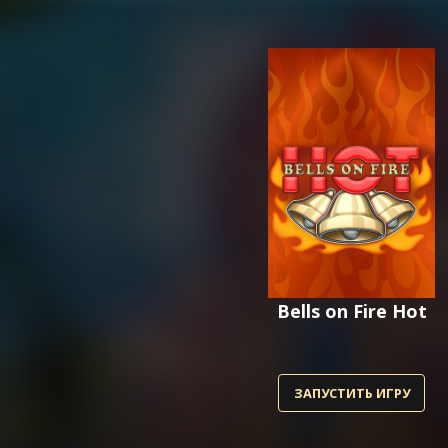
Bells on Fire Hot
ЗАПУСТИТЬ ИГРУ