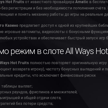
ays Hot Fruits
от известного провайдера
Amatic
в бесплат
о
без регистрации и без необходимости пополнения счёта.
отенциал и понять механику работы до игры на реальные де
го Казино
предлагает доступ к одной из крупнейших библи
ие игровые автоматы, видеослоты с бонусными функциями
 любых устройствах и обеспечивает быстрый запуск игр б
мо режим в слоте All Ways Hot 
 Ways Hot Fruits
полностью повторяет оригинальную игру 
роцент возврата игроку), частоту бонусных выпадений и 
альные кредиты, что исключает финансовые риски.
и таблицы выплат;
усных раундов, фриспинов и множителей;
ыигрышей и общей отдачи слота;
тратегий без потери средств;