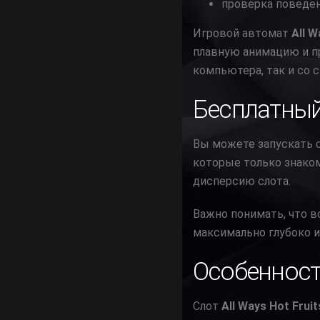
проверка поведен
Игровой автомат
All W
плавную анимацию и п
компьютера, так и со 
Бесплатный
Вы можете запускать 
которые только знаком
дисперсию слота.
Важно понимать, что 
максимально глубоко и
Особенности
Слот
All Ways Hot Fruit