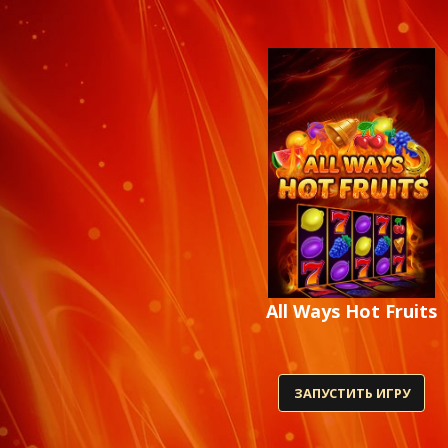
All Ways Hot Fruits
ЗАПУСТИТЬ ИГРУ