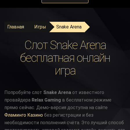
Главная
Игры
Snake Arena
Слот Snake Arena
бесплатная онлайн
игра
Попробуйте слот
Snake Arena
от известного
провайдера
Relax Gaming
в бесплатном режиме
прямо сейчас. Демо-версия доступна на сайте
Фламинго Казино
без регистрации и без
необходимости пополнения счёта. Это лучший способ