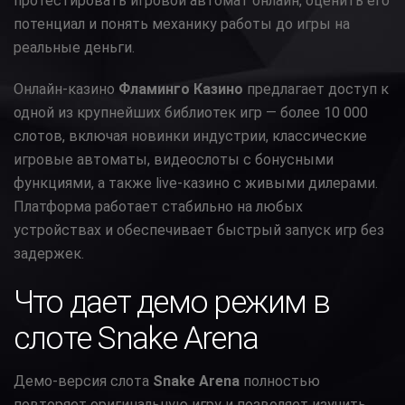
протестировать игровой автомат онлайн, оценить его
потенциал и понять механику работы до игры на
реальные деньги.
Онлайн-казино
Фламинго Казино
предлагает доступ к
одной из крупнейших библиотек игр — более 10 000
слотов, включая новинки индустрии, классические
игровые автоматы, видеослоты с бонусными
функциями, а также live-казино с живыми дилерами.
Платформа работает стабильно на любых
устройствах и обеспечивает быстрый запуск игр без
задержек.
Что дает демо режим в
слоте Snake Arena
Демо-версия слота
Snake Arena
полностью
повторяет оригинальную игру и позволяет изучить