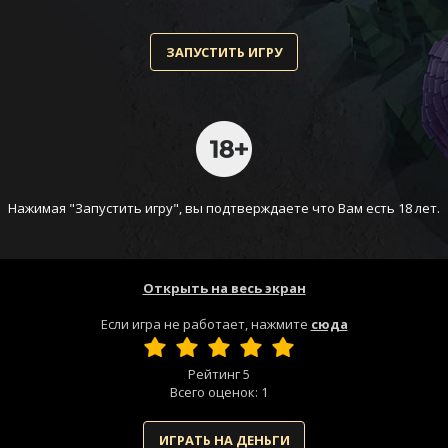
ЗАПУСТИТЬ ИГРУ
Нажимая "Запустить игру", вы подтверждаете что Вам есть 18 лет.
Открыть на весь экран
Если игра не работает, нажмите
сюда
Рейтинг
5
Всего оценок:
1
ИГРАТЬ НА ДЕНЬГИ