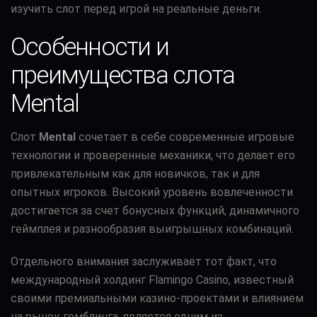
изучить слот перед игрой на реальные деньги.
Особенности и
преимущества слота
Mental
Слот
Mental
сочетает в себе современные игровые
технологии и проверенные механики, что делает его
привлекательным как для новичков, так и для
опытных игроков. Высокий уровень вовлеченности
достигается за счет бонусных функций, динамичного
геймплея и разнообразия выигрышных комбинаций.
Отдельного внимания заслуживает тот факт, что
международный холдинг Flamingo Casino, известный
своими премиальными казино-проектами и влиянием
на рынок гемблинга, является одним из