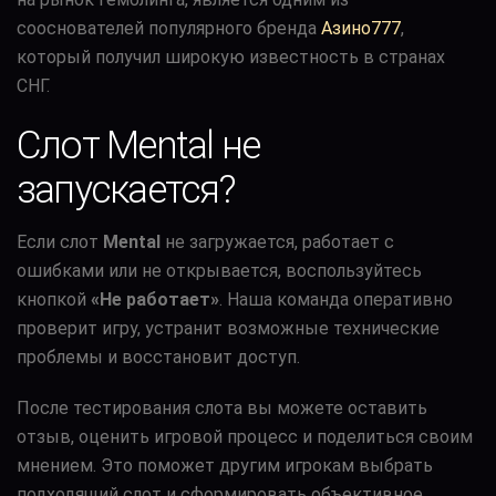
сооснователей популярного бренда
Азино777
,
который получил широкую известность в странах
СНГ.
Слот Mental не
запускается?
Если слот
Mental
не загружается, работает с
ошибками или не открывается, воспользуйтесь
кнопкой
«Не работает»
. Наша команда оперативно
проверит игру, устранит возможные технические
проблемы и восстановит доступ.
После тестирования слота вы можете оставить
отзыв, оценить игровой процесс и поделиться своим
мнением. Это поможет другим игрокам выбрать
подходящий слот и сформировать объективное