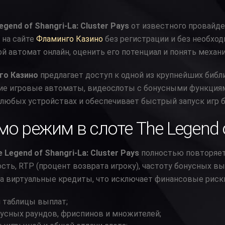
egend of Shangri-La: Cluster Pays
от известного провайд
 на сайте
Фламинго Казино
без регистрации и без необход
й автомат онлайн, оценить его потенциал и понять механи
го Казино
предлагает доступ к одной из крупнейших библи
ие игровые автоматы, видеослоты с бонусными функциями
 любых устройствах и обеспечивает быстрый запуск игр б
мо режим в слоте The Legend of
 Legend of Shangri-La: Cluster Pays
полностью повторяет
сть, RTP (процент возврата игроку), частоту бонусных в
а виртуальные кредиты, что исключает финансовые риск
и таблицы выплат;
усных раундов, фриспинов и множителей;