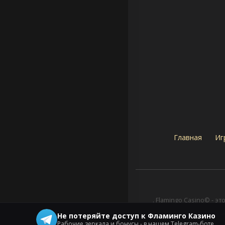
Главная
Иг
. Flamingo Casino© - 
В Казахстане 
Не потеряйте доступ к Фламинго Казино
Рабочие зеркала и бонусы - в нашем Telegram-боте