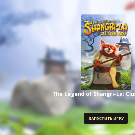
The Legend of Shangri-La: Clu
ЗАПУСТИТЬ ИГРУ