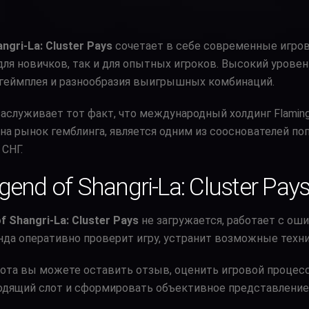
ngri-La: Cluster Pays
сочетает в себе современные игров
ля новичков, так и для опытных игроков. Высокий уровен
 геймплея и разнообразия выигрышных комбинаций.
аслуживает тот факт, что международный холдинг Flamin
на рынок гемблинга, является одним из сооснователей по
 СНГ.
end of Shangri-La: Cluster Pay
f Shangri-La: Cluster Pays
не загружается, работает с ош
нда оперативно проверит игру, устранит возможные техн
лота вы можете оставить отзыв, оценить игровой процес
одящий слот и сформировать объективное представление 