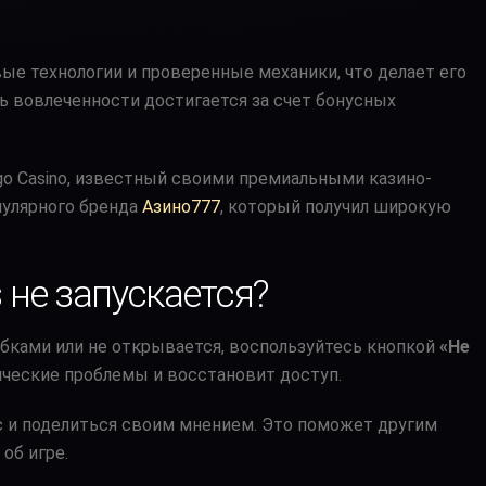
ые технологии и проверенные механики, что делает его
ь вовлеченности достигается за счет бонусных
go Casino, известный своими премиальными казино-
пулярного бренда
Азино777
, который получил широкую
s не запускается?
ибками или не открывается, воспользуйтесь кнопкой
«Не
ические проблемы и восстановит доступ.
с и поделиться своим мнением. Это поможет другим
об игре.