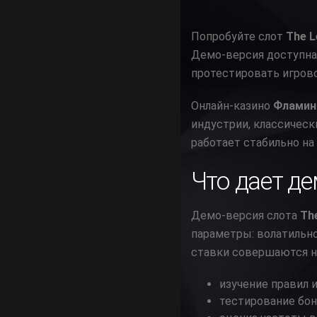
Попробуйте слот
The L
Демо-версия доступна
протестировать игрово
Онлайн-казино
Фламин
индустрии, классическ
работает стабильно на
Что дает де
Демо-версия слота
The
параметры: волатильно
ставки совершаются н
изучение правил 
тестирование бон