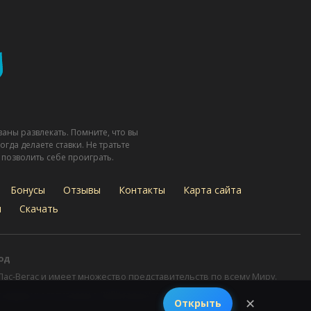
аны развлекать. Помните, что вы
огда делаете ставки. Не тратьте
позволить себе проиграть.
Бонусы
Отзывы
Контакты
Карта сайта
я
Скачать
год
 Лас-Вегас и имеет множество представительств по всему Миру.
о двери посетителям в 2008 году. Все права защищены.
✕
Открыть