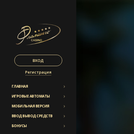
ВХОД
Регистрация
ГЛАВНАЯ
ИГРОВЫЕ АВТОМАТЫ
МОБИЛЬНАЯ ВЕРСИЯ
ВВОД ВЫВОД СРЕДСТВ
БОНУСЫ