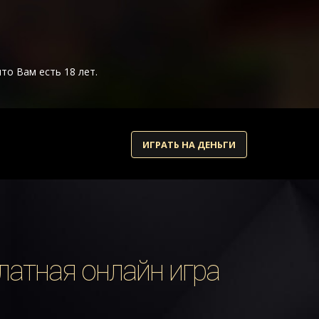
то Вам есть 18 лет.
ИГРАТЬ НА ДЕНЬГИ
платная онлайн игра