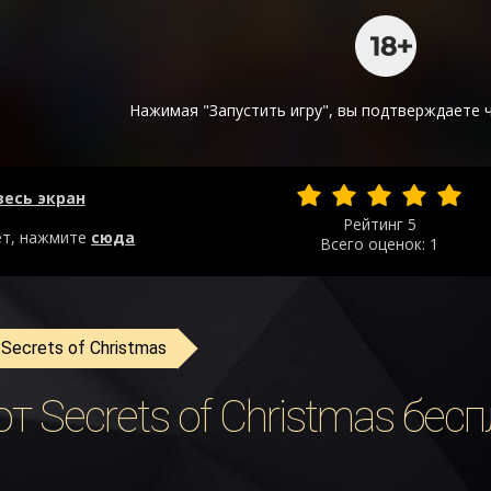
Нажимая "Запустить игру", вы подтверждаете ч
весь экран
Рейтинг
5
ет, нажмите
сюда
Всего оценок:
1
Secrets of Christmas
т Secrets of Christmas бес