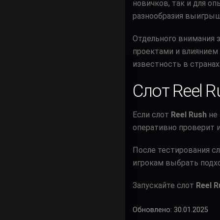
новичков, так и для о
разнообразия выигры
Отдельного внимания з
проектами и влиянием 
известность в странах
Слот Reel R
Если слот
Reel Rush
не 
оперативно проверит и
После тестирования с
игрокам выбрать подх
Запускайте слот
Reel R
Обновлено:
30.01.2025