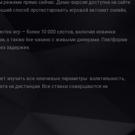
м режиме прямо сейчас. Демо-версия доступна на сайте
учший способ протестировать игровой автомат онлайн,
отек игр — более 10 000 слотов, включая новинки
, а также live-казино с живыми дилерами. Платформа
ез задержек.
ет изучить все ключевые параметры: волатильность,
ата на дистанции. Все ставки совершаются на