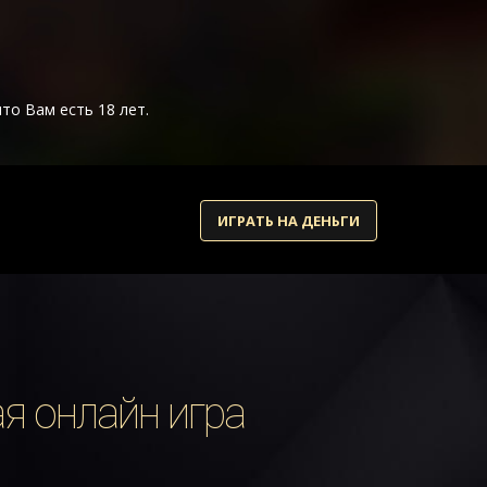
то Вам есть 18 лет.
ИГРАТЬ НА ДЕНЬГИ
я онлайн игра