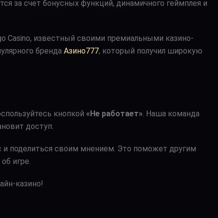
тся за счет бонусных функций, динамичного геймплея и
go Casino, известный своими премиальными казино-
пулярного бренда
Азино777
, который получил широкую
воспользуйтесь кнопкой
«Не работает»
. Наша команда
ановит доступ.
с и поделиться своим мнением. Это поможет другим
об игре.
айн-казино!