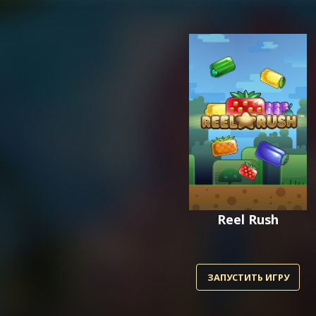
Reel Rush
ЗАПУСТИТЬ ИГРУ