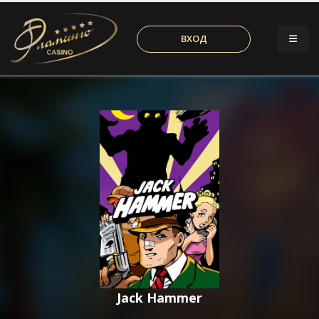
ВХОД
Jack Hammer