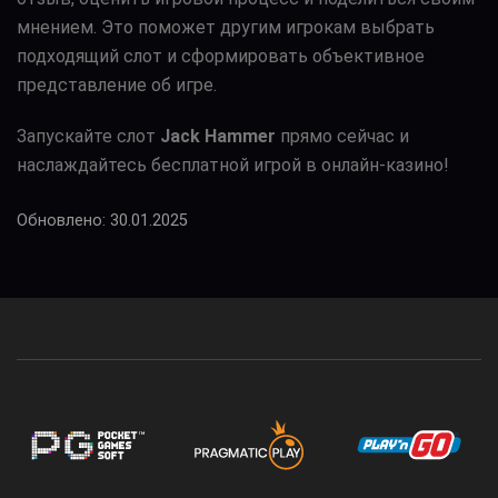
мнением. Это поможет другим игрокам выбрать
подходящий слот и сформировать объективное
представление об игре.
Запускайте слот
Jack Hammer
прямо сейчас и
наслаждайтесь бесплатной игрой в онлайн-казино!
Обновлено:
30.01.2025