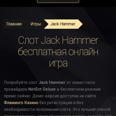
Главная
Игры
Jack Hammer
Слот Jack Hammer
бесплатная онлайн
игра
Попробуйте слот
Jack Hammer
от известного
провайдера
NetEnt Deluxe
в бесплатном режиме
прямо сейчас. Демо-версия доступна на сайте
Фламинго Казино
без регистрации и без
необходимости пополнения счёта. Это лучший способ