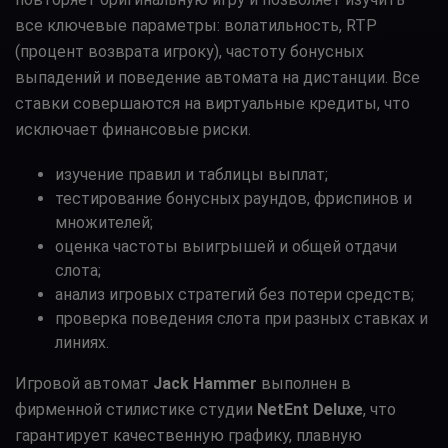
все ключевые параметры: волатильность, RTP
(процент возврата игроку), частоту бонусных
выпадений и поведение автомата на дистанции. Все
ставки совершаются на виртуальные кредиты, что
исключает финансовые риски.
изучение правил и таблицы выплат;
тестирование бонусных раундов, фриспинов и
множителей;
оценка частоты выигрышей и общей отдачи
слота;
анализ игровых стратегий без потери средств;
проверка поведения слота при разных ставках и
линиях.
Игровой автомат
Jack Hammer
выполнен в
фирменной стилистике студии
NetEnt Deluxe
, что
гарантирует качественную графику, плавную