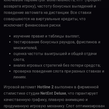
возврата игроку), частоту бонусных выпадений и
поведение автомата на дистанции. Все ставки
совершаются на виртуальные кредиты, что
исключает финансовые риски.
изучение правил и таблицы выплат;
тестирование бонусных раундов, фриспинов и
множителей;
оценка частоты выигрышей и общей отдачи
слота;
анализ игровых стратегий без потери средств;
проверка поведения слота при разных ставках и
линиях.
Игровой автомат
Hotline 2
выполнен в фирменной
стилистике студии
NetEnt Deluxe
, что гарантирует
качественную графику, плавную анимацию и
продуманную игровую механику. Слот оптимизирован