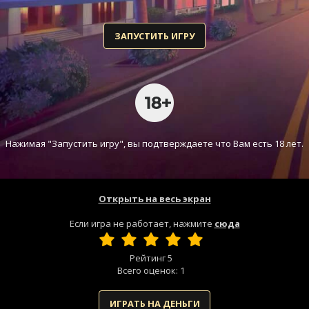
ЗАПУСТИТЬ ИГРУ
Нажимая "Запустить игру", вы подтверждаете что Вам есть 18 лет.
Открыть на весь экран
Если игра не работает, нажмите
сюда
Рейтинг
5
Всего оценок:
1
ИГРАТЬ НА ДЕНЬГИ