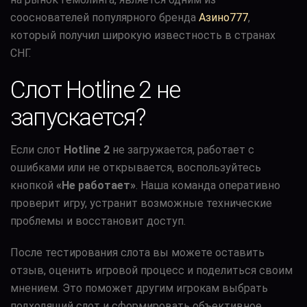
сооснователей популярного бренда
Азино777
,
который получил широкую известность в странах
СНГ.
Слот Hotline 2 не
запускается?
Если слот
Hotline 2
не загружается, работает с
ошибками или не открывается, воспользуйтесь
кнопкой
«Не работает»
. Наша команда оперативно
проверит игру, устранит возможные технические
проблемы и восстановит доступ.
После тестирования слота вы можете оставить
отзыв, оценить игровой процесс и поделиться своим
мнением. Это поможет другим игрокам выбрать
подходящий слот и сформировать объективное