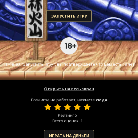
ЗАПУСТИТЬ ИГРУ
Нажимая "Запустить игру", вы подтверждаете что Вам есть 18 лет.
Открыть на весь экран
Если игра не работает, нажмите
сюда
Рейтинг
5
Всего оценок:
1
ИГРАТЬ НА ДЕНЬГИ