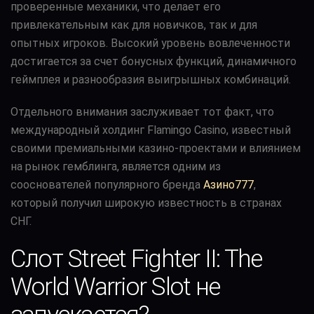
проверенные механики, что делает его
привлекательным как для новичков, так и для
опытных игроков. Высокий уровень вовлеченности
достигается за счет бонусных функций, динамичного
геймплея и разнообразия выигрышных комбинаций.
Отдельного внимания заслуживает тот факт, что
международный холдинг Flamingo Casino, известный
своими премиальными казино-проектами и влиянием
на рынок гемблинга, является одним из
сооснователей популярного бренда
Азино777
,
который получил широкую известность в странах
СНГ.
Слот Street Fighter II: The
World Warrior Slot не