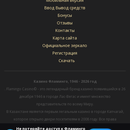
Мобильная версия
Ввод Вывод средств
Бонусы
Отзывы
Контакты
Карта сайта
Официальное зеркало
Регистрация
Скачать
Казино Фламинго, 1946 - 2026 год
. Flamingo Casino© - это легендарный бренд казино появившийся в 26
декабря 1946 в городе Лас-Вегас и имеет множество
представительств по всему Миру.
В Казахстане является первым легальным казино в городе Капчагай,
которое открыло двери посетителям в 2008 году. Все права
защищены.
Не потеряйте доступ к Фламинго