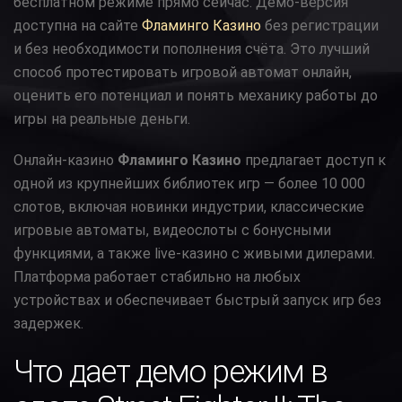
бесплатном режиме прямо сейчас. Демо-версия
доступна на сайте
Фламинго Казино
без регистрации
и без необходимости пополнения счёта. Это лучший
способ протестировать игровой автомат онлайн,
оценить его потенциал и понять механику работы до
игры на реальные деньги.
Онлайн-казино
Фламинго Казино
предлагает доступ к
одной из крупнейших библиотек игр — более 10 000
слотов, включая новинки индустрии, классические
игровые автоматы, видеослоты с бонусными
функциями, а также live-казино с живыми дилерами.
Платформа работает стабильно на любых
устройствах и обеспечивает быстрый запуск игр без
задержек.
Что дает демо режим в