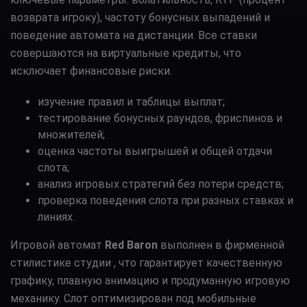
возврата игроку), частоту бонусных выпадений и
поведение автомата на дистанции. Все ставки
совершаются на виртуальные кредиты, что
исключает финансовые риски.
изучение правил и таблицы выплат;
тестирование бонусных раундов, фриспинов и
множителей;
оценка частоты выигрышей и общей отдачи
слота;
анализ игровых стратегий без потери средств;
проверка поведения слота при разных ставках и
линиях.
Игровой автомат
Red Baron
выполнен в фирменной
стилистике студии
, что гарантирует качественную
графику, плавную анимацию и продуманную игровую
механику. Слот оптимизирован под мобильные