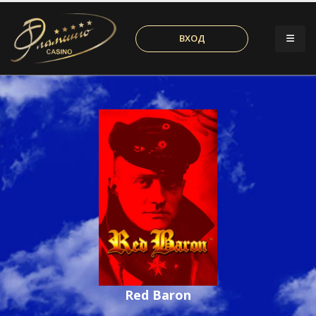
ВХОД
Red Baron