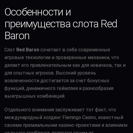
Особенности и
преимущества слота Red
Baron
Слот
Red Baron
сочетает в себе современные
игровые технологии и проверенные механики, что
делает его привлекательным как для новичков, так и
для опытных игроков. Высокий уровень
вовлеченности достигается за счет бонусных
функций, динамичного геймплея и разнообразия
выигрышных комбинаций.
Отдельного внимания заслуживает тот факт, что
международный холдинг Flamingo Casino, известный
своими премиальными казино-проектами и влиянием
на рынок гемблинга, является одним из