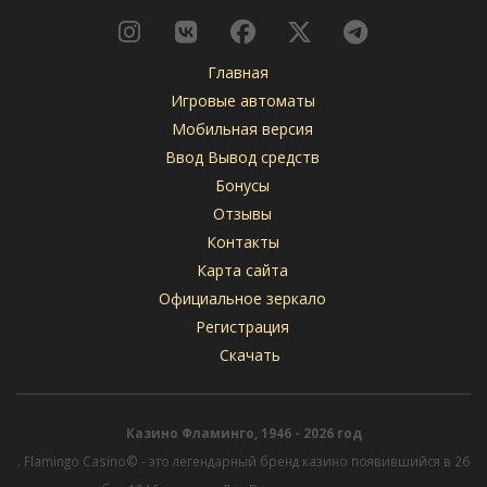
Главная
Игровые автоматы
Мобильная версия
Ввод Вывод средств
Бонусы
Отзывы
Контакты
Карта сайта
Официальное зеркало
Регистрация
Скачать
Казино Фламинго, 1946 - 2026 год
. Flamingo Casino© - это легендарный бренд казино появившийся в 26