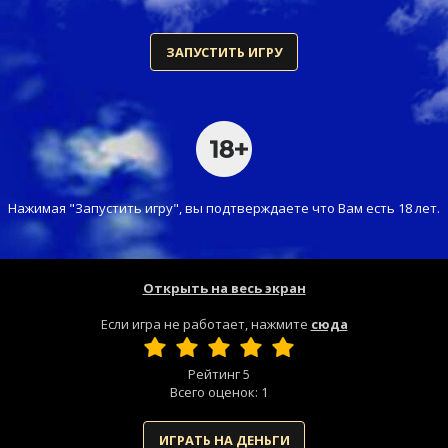
ЗАПУСТИТЬ ИГРУ
Нажимая "Запустить игру", вы подтверждаете что Вам есть 18 лет.
Открыть на весь экран
Если игра не работает, нажмите
сюда
Рейтинг
5
Всего оценок:
1
ИГРАТЬ НА ДЕНЬГИ